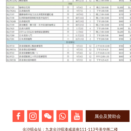
属会及贊助会
尖沙咀会址：九龙尖沙咀漆咸道南111-113号美华阁二楼