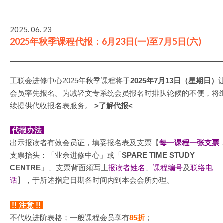
2025. 06. 23
2025年秋季课程代报：6月23日(一)至7月5日(六)
工联会进修中心2025年秋季课程将于
2025年7月13日（星期日）
会员率先报名。为减轻文专系统会员报名时排队轮候的不便，将
续提供代收报名表服务。
>
了解代报
<
代报办法
出示报读者有效会员证，填妥报名表及支票【
每一课程一张支票
支票抬头：「业余进修中心」或「
SPARE TIME STUDY
CENTRE
」、支票背面须写上
报读者姓名
、
课程编号
及
联络电
话
】，于所述指定日期各时间内到本会会所办理。
!! 注意 !!
不代收进阶表格；一般课程会员享有
85折
；