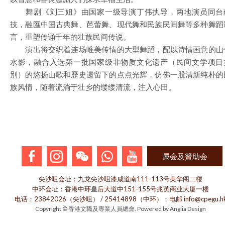
舞剧《刘三姐》由国家一级导演丁伟执导，两地演员同台
技，融匯中国古典舞、芭蕾舞、现代舞和民族民间舞等多种舞蹈
言，重塑传诵千年的壮族民间传说。
演出将交织着连场唯美传情的大型舞蹈，配以诗情画意的山
水影，融合入选第一批国家级非物质文化遗产（民间文学项目
別）的悠扬山歌和歷史遗留下的点点光辉，仿佛一股清新纯朴的
族风情，随着流淌于壮乡的缕缕清流，注入心田。
属会及贊助会
尖沙咀会址：九龙尖沙咀漆咸道南111-113号美华阁二楼
中环会址：香港中环皇后大道中151-155号兆英商业大厦一楼
电话：23842026（尖沙咀） / 25414898（中环）；电邮 info@cpegu.h
Copyright © 香港文職及專業人員總會. Powered by
Anglia Design