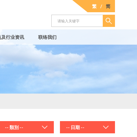
繁
/
简
益及行业资讯
联络我们
-- 類別 --