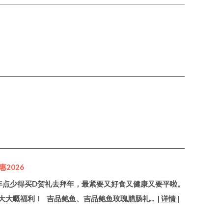
惠2026
年点少得买D贺礼去拜年，最紧要又好食又健康又要平啦。
大大嘅福利！ 吉品鲍鱼、吉品鲍鱼玫瑰腊肠礼
... |
详情
|