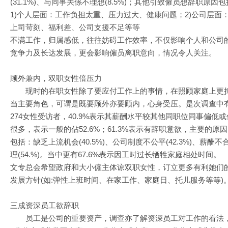
(31.1%)、与同事关係不理想(8.5%)；其他引致僱员想辞职原因包
1)个人层面：工作负担太重、压力过大、健康问题；2)公司层面
上司苛刻、福利差、公司支援不足等等
不满工作，归属感低，往往妨碍工作效率，不仅影响个人和公司
竞争力及长达发展，更会影响僱员离职意向，情况令人关注。
顾外兼内，双职女性倍压力
现时的在职女性除了要应付工作上的事情，在照顾家庭上更
当主要角色，可谓是既要顾外亦要顾内，心身受压。是次调查中
274女性受访者，40.9%表示其薪酬水平较其他同职位同事偏低或
很多，表示一般的佔52.6%；61.3%表示有辞职意欲，主要的原因
包括：缺乏上流机会(40.5%)、公司制度不公平(42.3%)、薪酬不
理(54.%)。当中更有67.6%表示因工时过长牺牲家庭相处时间。
文专总会希望政府和大小僱主体谅双职女性，订立更多有利她们
发展方针(如:弹性上班时间、在家工作、家庭日、托儿服务等等)
三成资深员工欲辞职
员工是公司的重要资产，调查亦了解资深员工对工作的看法