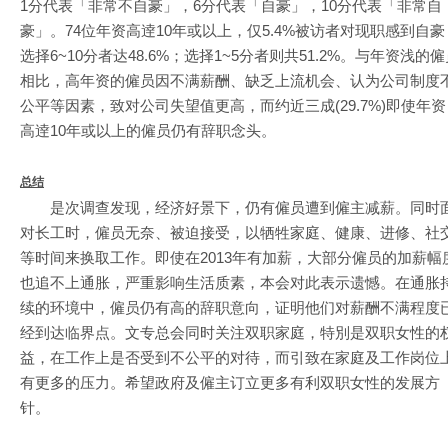
1分代表「非常不自豪」，6分代表「自豪」，10分代表「非常自
豪」。74位年资高逹10年或以上，仅5.4%被访者对现职感到自豪
选择6~10分者达48.6%；选择1~5分者则共51.2%。与年资浅的
相比，高年资的僱员因不满薪酬、缺乏上流机会、认为公司制度
公平等因素，致对公司失望值更高，而约近三成(29.7%)即使年资
高逹10年或以上的僱员仍有辞职念头。
总结
是次调查发现，经济好景下，仍有僱员遭到僱主减薪。同时
对长工时，僱员无奈、被迫接受，以牺牲家庭、健康、进修、社
等时间来换取工作。即使在2013年有加薪，大部分僱员的加薪幅
也追不上通胀，严重影响生活质素，本会对此表示遗憾。在通胀
续的环境中，僱员仍有高的辞职意向，证明他们对薪酬不满程度
经到达临界点。文专总会同时关注双职家庭，特別是双职女性的
益，在工作上是否受到不公平的对待，而引致在家庭及工作岗位
有更多的压力。希望政府及僱主订立更多有利双职女性的发展方
针。