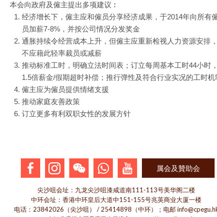
本会向政府及僱主提出多项建议︰
经济增长下，僱主应和僱员分享经济成果，于2014年向所有
员加薪7-8%，并按公司情况分发奖金
通胀持续令经营成本上升，但僱主应重新检视人力资源安排
不应藉此轻率裁员或减薪
推动标准工时，明确立法时间表；订立每周基本工时44小时
1.5倍薪金/假期超时补偿；推行弹性及符合行业实况的工时机
僱主应为僱员提供情绪支援
推动家庭友善政策
订立更多有利双职女性的发展方针
属会及贊助会
尖沙咀会址：九龙尖沙咀漆咸道南111-113号美华阁二楼
中环会址：香港中环皇后大道中151-155号兆英商业大厦一楼
电话：23842026（尖沙咀） / 25414898（中环）；电邮 info@cpegu.h