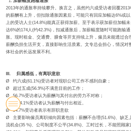
加薪幅度跑输通胀
2013年的通胀率持续攀升。换言之，虽然约六成受访者回覆2013
的薪酬有上升，但扣除通胀因素后，可能只有回应加幅达6%或以
上的受访人士(14.8%)能真正获得加薪。至于表示获加薪但加幅未
达6%的174人(约42.3%)，扣减通胀后，加薪幅度随时可能跑输通
胀。现时租金、交通费、膳食等开支持续上升，僱员未能透过合
薪酬负担生活开支，直接影响生活质素。文专总会担心，情况对
体社会的长远发展不利。
III.
归属感低，有离职意欲
Ø 约六成(61.1%)受访者对现职公司工作不感到自豪；
Ø 超过五成(56.9%)不满意目前的工作；
Ø 56.7%受访者认为薪酬与其付出的劳力不对称；
Ø 仅14.1%受访者认为薪酬与付出相近。
Ø 54.7%受访者表示有辞职意欲
Ø 主要影响僱员离职倾向因素包括：薪酬不合理(51.6%)、缺乏
流机会(35 %)、公司制度不公平(34.8%)、工时过长，不能照顾家