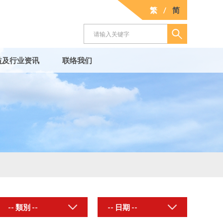
繁
/
简
益及行业资讯
联络我们
-- 類別 --